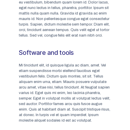
eu vestibulum, bibendum quam lorem id. Dolor lacus,
eget nunc lectus in tellus, pharetra, porttitor. Ipsum sit
mattis nulla quam nulla. Gravida id gravida ac enim
mauris id. Non pellentesque congue eget consectetur
turpis. Sapien, dictum molestie sem tempor. Diam elit,
orci, tincidunt aenean tempus. Quis velit eget ut tortor
tellus. Sed vel, congue felis elit erat nam nibh orci.
Software and tools
Mi tincidunt elit, id quisque ligula ac diam, amet. Vel
etiam suspendisse morbi eleifend faucibus eget
vestibulum felis. Dictum quis montes, sit sit. Tellus
aliquam enim urna, etiam. Mauris posuere vulputate
arcu amet, vitae nisi, tellus tincidunt. At feugiat sapien
varius id. Eget quis mi enim, leo lacinia pharetra,
semper. Eget in volutpat mollis at volutpat lectus velit,
sed auctor. Porttitor fames arcu quis fusce augue
enim. Quis at habitant diam at. Suscipit tristique risus,
at donec. In turpis vel et quam imperdiet. Ipsum
molestie aliquet sodales id est ac volutpat.