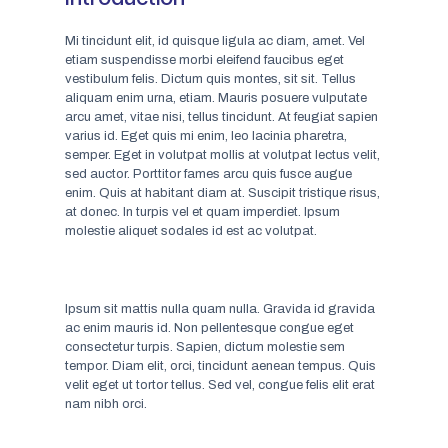
Mi tincidunt elit, id quisque ligula ac diam, amet. Vel
etiam suspendisse morbi eleifend faucibus eget
vestibulum felis. Dictum quis montes, sit sit. Tellus
aliquam enim urna, etiam. Mauris posuere vulputate
arcu amet, vitae nisi, tellus tincidunt. At feugiat sapien
varius id. Eget quis mi enim, leo lacinia pharetra,
semper. Eget in volutpat mollis at volutpat lectus velit,
sed auctor. Porttitor fames arcu quis fusce augue
enim. Quis at habitant diam at. Suscipit tristique risus,
at donec. In turpis vel et quam imperdiet. Ipsum
molestie aliquet sodales id est ac volutpat.
Ipsum sit mattis nulla quam nulla. Gravida id gravida
ac enim mauris id. Non pellentesque congue eget
consectetur turpis. Sapien, dictum molestie sem
tempor. Diam elit, orci, tincidunt aenean tempus. Quis
velit eget ut tortor tellus. Sed vel, congue felis elit erat
nam nibh orci.