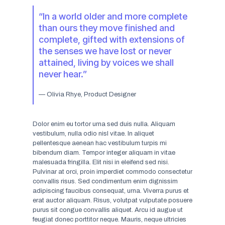
“In a world older and more complete
than ours they move finished and
complete, gifted with extensions of
the senses we have lost or never
attained, living by voices we shall
never hear.”
— Olivia Rhye, Product Designer
Dolor enim eu tortor urna sed duis nulla. Aliquam
vestibulum, nulla odio nisl vitae. In aliquet
pellentesque aenean hac vestibulum turpis mi
bibendum diam. Tempor integer aliquam in vitae
malesuada fringilla. Elit nisi in eleifend sed nisi.
Pulvinar at orci, proin imperdiet commodo consectetur
convallis risus. Sed condimentum enim dignissim
adipiscing faucibus consequat, urna. Viverra purus et
erat auctor aliquam. Risus, volutpat vulputate posuere
purus sit congue convallis aliquet. Arcu id augue ut
feugiat donec porttitor neque. Mauris, neque ultricies